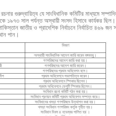
রচনার গুরুদ্বায়িত্ব যে সাংবিধানিক কমিটির মাধ্যমে সম্প
 ১৯৭৩ সাল পর্যন্ত অস্থায়ী সংসদ হিসাবে কার্যকর ছিল
পাকিস্তান জাতীয় ও প্রাদেশিক নির্বাচনে নির্বাচিত ৪৬৯ জ
্থান পান।
বিবরণ
অস্থায়ী সাংবিধানিক আদেশ জারি করেন বঙ্গবন্ধু।
গণপরিষদের আদেশ জারি করা হয়।
রী
গণপরিষদের আদেশ জারি করেন।
গণপরিষদের প্রথম অধিবেশন বসে।
গীশ
প্রথম অধিবেশনে সভাপতিত্ব করেন।
প্রথম অধিবেশনে স্পিকার ছিলেন।
প্রথম অধিবেশনে ডেপুটি স্পিকার ছিলেন।
সংবিধান রচনা কমিটি গঠন করা হয়।
সংবিধান প্রণয়ন কমিটি প্রথম অধিবেশন সম্পন্ন করে।
সংবিধানের খসড়া গণপরিষদে উত্থাপন করা হয়।
খসড়া সংবিধান গণপরিষদ কর্তৃক গৃহীত হয়।
সংবিধান দিবস ৪ নভেম্বর পালিত হয় ।