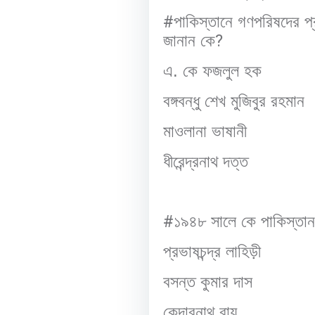
#
পাকিস্তানে গণপরিষদের প্
জানান কে
?
এ. কে ফজলুল হক
বঙ্গবন্ধু শেখ মুজিবুর রহমান
মাওলানা ভাষানী
ধীরেন্দ্রনাথ দত্ত
#
১৯৪৮ সালে কে পাকিস্তান 
প্রভাষচন্দ্র লাহিড়ী
বসন্ত কুমার দাস
কেদারনাথ রায়