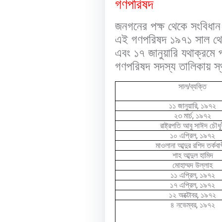
গণপরিষদ
জনগনের পক্ষ থেকে সংবিধান 
এই গণপরিষদ ১৯৭১ সাল থেকে
এবং ১৭ জানুয়ারি যথাক্রমে 
গণপরিষদ সদস্য তালিকায় স
সাল/ব্যক্তি
,
১১ জানুয়ারি
১৯৭২
,
২৩ মার্চ
১৯৭২
রাষ্ট্রপতি আবু সাঈদ চৌধু
,
১০ এপ্রিল
১৯৭২
মাওলানা আব্দুর রশিদ তর্কবা
শাহ আব্দুল হামিদ
মোহাম্মদ উল্লাহ
,
১১ এপ্রিল
১৯৭২
,
১৭ এপ্রিল
১৯৭২
,
১২ অক্টোবর
১৯৭২
,
৪ নভেম্বর
১৯৭২