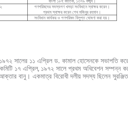
,
বাংলা ১৮ই কার্তিক
১৩৭৯ বঙ্গাব্দ।
২
গণপরিষদের সদস্যগণ খসড়া সংবিধানে স্বাক্ষর করেন।
প্রথম স্বাক্ষর করেন শেখ মজিবুর রহমান।
সংবিধান কার্যকর ও গণপরিষদ বিলুপ্ত ঘোষণা করা হয়।
্যে ১৯৭২ সালের ১১ এপ্রিল ড. কামাল হোসেনকে সভাপতি কর
কমিটি ১৭ এপ্রিল
,
১৯৭২ সালে প্রথম অধিবেশন সম্পন্ন ক
 আক্তার বানু। একমাত্র বিরোধী দলীয় সদস্য ছিলেন সুরঞ্জি