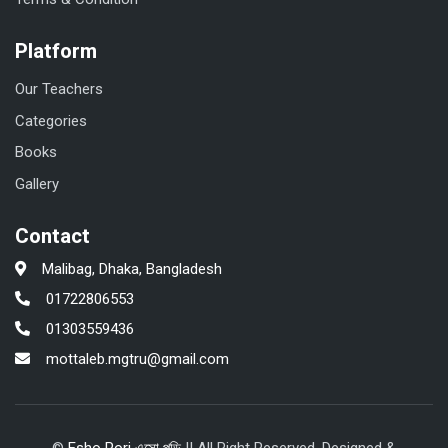
Platform
Our Teachers
Categories
Books
Gallery
Contact
Malibag, Dhaka, Bangladesh
01722806553
01303559436
mottaleb.mgtru@gmail.com
©
Esho Pori এসো পড়ি
|| All Right Reserved. Designed &