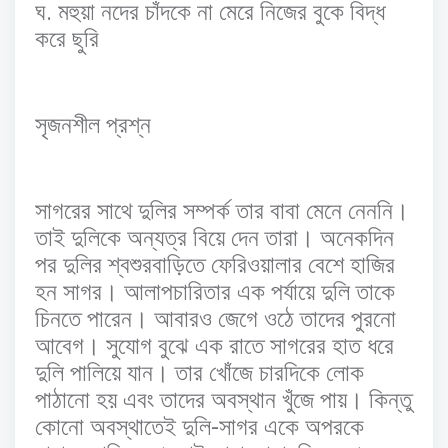
.
ঘ
মহুয়া
নদের
চাঁদকে
না
মেরে
নিজের
বুকে
বিদ্ধ
করে
ছুরি
সৃজনশীল
প্রশ্ন
সাগরের
সাথে
দুলির
সম্পর্ক
তার
বাবা
মেনে
নেননি।
তাই
দুলিকে
অন্যত্র
বিয়ে
দেন
তারা।
অনেকদিন
পর
দুলির
শ্বশুরবাড়িতে
ফেরিওয়ালার
বেশে
হাজির
হন
সাগর।
আলাপচারিতার
এক
পর্যায়ে
দুলি
তাকে
চিনতে
পারেন।
আবারও
জেগে
ওঠে
তাদের
পুরনো
আবেগ।
সুযোগ
বুঝে
এক
রাতে
সাগরের
হাত
ধরে
দুলি
পালিয়ে
যান।
তার
খোঁজে
চারদিকে
লোক
পাঠানো
হয়
এবং
তাদের
অবস্থান
খুঁজে
পায়।
কিন্তু
-
কোনো
অবস্থাতেই
দুলি
সাগর
একে
অপরকে