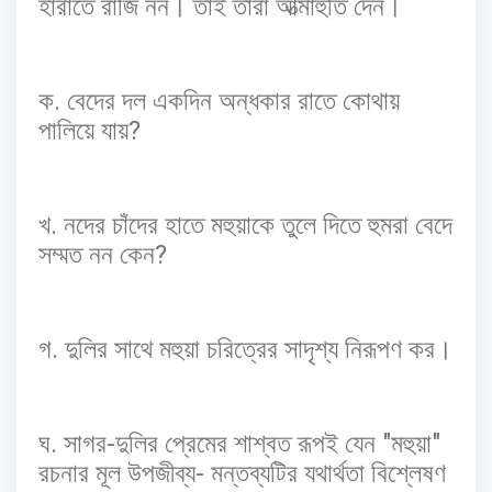
হারাতে
রাজি
নন।
তাই
তারা
আত্মাহুতি
দেন।
.
ক
বেদের
দল
একদিন
অন্ধকার
রাতে
কোথায়
?
পালিয়ে
যায়
.
খ
নদের
চাঁদের
হাতে
মহুয়াকে
তুলে
দিতে
হুমরা
বেদে
?
সম্মত
নন
কেন
.
গ
দুলির
সাথে
মহুয়া
চরিত্রের
সাদৃশ্য
নিরূপণ
কর।
.
-
"
"
ঘ
সাগর
দুলির
প্রেমের
শাশ্বত
রূপই
যেন
মহুয়া
-
রচনার
মূল
উপজীব্য
মন্তব্যটির
যথার্থতা
বিশ্লেষণ