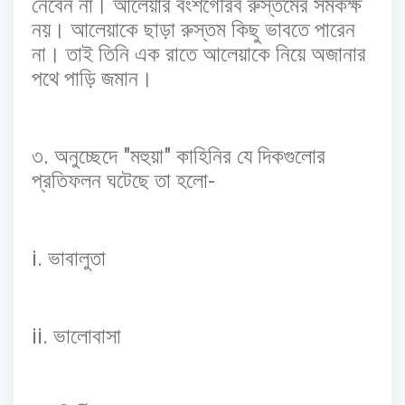
নেবেন
না।
আলেয়ার
বংশগৌরব
রুস্তমের
সমকক্ষ
নয়।
আলেয়াকে
ছাড়া
রুস্তম
কিছু
ভাবতে
পারেন
না।
তাই
তিনি
এক
রাতে
আলেয়াকে
নিয়ে
অজানার
পথে
পাড়ি
জমান।
.
"
"
৩
অনুচ্ছেদে
মহুয়া
কাহিনির
যে
দিকগুলোর
-
প্রতিফলন
ঘটেছে
তা
হলো
i.
ভাবালুতা
ii.
ভালোবাসা