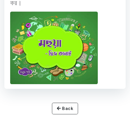
কর।
Back