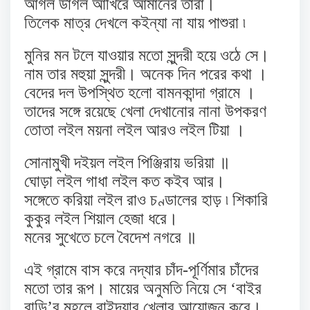
আগল ডাগল আখিরে আমানের তারা।
তিলেক মাত্র দেখলে কইন্যা না যায় পাশুরা ৷
মুনির মন টলে যাওয়ার মতো সুন্দরী হয়ে ওঠে সে।
নাম তার মহুয়া সুন্দরী। অনেক দিন পরের কথা ।
বেদের দল উপস্থিত হলো বামনকান্দা গ্রামে ।
তাদের সঙ্গে রয়েছে খেলা দেখানোর নানা উপকরণ
তোতা লইল ময়না লইল আরও লইল টিয়া ।
সোনামুখী দইয়ল লইল পিঞ্জিরায় ভরিয়া ॥
ঘোড়া লইল গাধা লইল কত কইব আর।
সঙ্গেতে করিয়া লইল রাও চণ্ডালের হাড় ৷ শিকারি
কুকুর লইল শিয়াল হেজা ধরে।
মনের সুখেতে চলে বৈদেশ নগরে ॥
এই গ্রামে বাস করে নদ্যার চাঁদ-পূর্ণিমার চাঁদের
মতো তার রূপ। মায়ের অনুমতি নিয়ে সে ‘বাইর
বাড়ি’র মহলে বাইদ্যার খেলার আয়োজন করে।