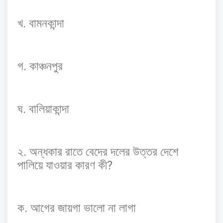
.
খ
বামনকান্দা
.
গ
কাঞ্চনপুর
.
ঘ
বালিয়াকান্দা
.
২
অন্ধকার
রাতে
বেদের
দলের
উত্তর
দেশে
?
পালিয়ে
যাওয়ার
কারণ
কী
.
ক
আগের
জায়গা
ভালো
না
লাগা