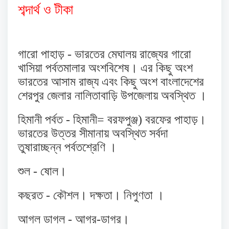
শব্দার্থ ও টীকা
গারো পাহাড় - ভারতের মেঘালয় রাজ্যের গারো
খাসিয়া পর্বতমালার অংশবিশেষ। এর কিছু অংশ
ভারতের আসাম রাজ্য এবং কিছু অংশ বাংলাদেশের
শেরপুর জেলার নালিতাবাড়ি উপজেলায় অবস্থিত ।
হিমানী পর্বত - হিমানী= বরফপুঞ্জ) বরফের পাহাড়।
ভারতের উত্তর সীমানায় অবস্থিত সর্বদা
তুষারাচ্ছন্ন পর্বতশ্রেণি ।
শুল - ষোল।
কছরত - কৌশল। দক্ষতা। নিপুণতা ।
আগল ডাগল - আগর-ডাগর।