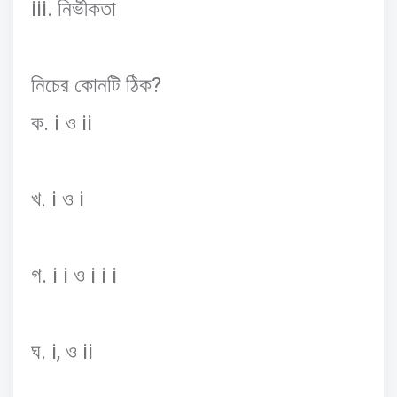
iii.
নির্ভীকতা
?
নিচের
কোনটি
ঠিক
. i
ii
ক
ও
. i
i
খ
ও
. i i
i i i
গ
ও
. i,
ii
ঘ
ও