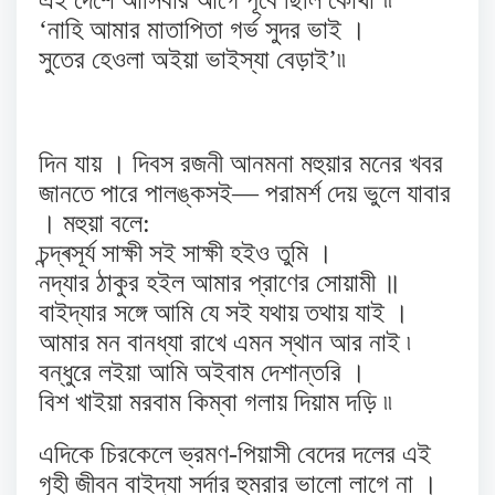
এই দেশে আসিবার আগে পূর্বে ছিলি কোথা’৷৷
‘নাহি আমার মাতাপিতা গর্ভ সুদর ভাই ।
সুতের হেওলা অইয়া ভাইস্যা বেড়াই’৷৷
দিন যায় । দিবস রজনী আনমনা মহুয়ার মনের খবর
জানতে পারে পালঙ্কসই— পরামর্শ দেয় ভুলে যাবার
। মহুয়া বলে:
চন্দ্ৰসূর্য সাক্ষী সই সাক্ষী হইও তুমি ।
নদ্যার ঠাকুর হইল আমার প্রাণের সোয়ামী ॥
বাইদ্যার সঙ্গে আমি যে সই যথায় তথায় যাই ।
আমার মন বানধ্যা রাখে এমন স্থান আর নাই ৷
বন্ধুরে লইয়া আমি অইবাম দেশান্তরি ।
বিশ খাইয়া মরবাম কিম্বা গলায় দিয়াম দড়ি ৷৷
এদিকে চিরকেলে ভ্রমণ-পিয়াসী বেদের দলের এই
গৃহী জীবন বাইদ্যা সর্দার হুমরার ভালো লাগে না ।