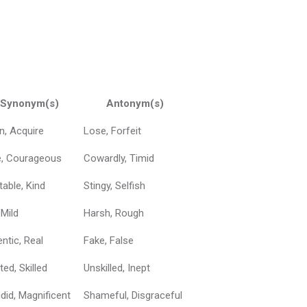
Synonym(s)
Antonym(s)
n, Acquire
Lose, Forfeit
e, Courageous
Cowardly, Timid
table, Kind
Stingy, Selfish
 Mild
Harsh, Rough
ntic, Real
Fake, False
ted, Skilled
Unskilled, Inept
did, Magnificent
Shameful, Disgraceful