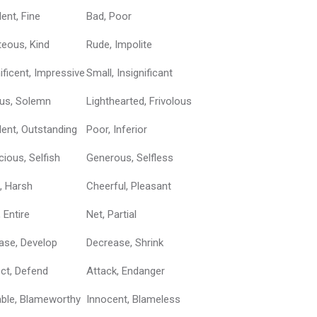
lent, Fine
Bad, Poor
eous, Kind
Rude, Impolite
ficent, Impressive
Small, Insignificant
ous, Solemn
Lighthearted, Frivolous
lent, Outstanding
Poor, Inferior
cious, Selfish
Generous, Selfless
, Harsh
Cheerful, Pleasant
, Entire
Net, Partial
ase, Develop
Decrease, Shrink
ct, Defend
Attack, Endanger
able, Blameworthy
Innocent, Blameless