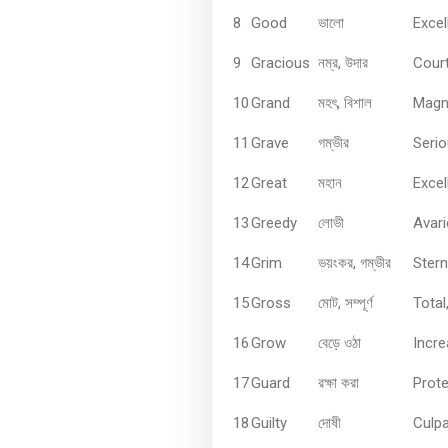
8
Good
Excel
ভালো
9
Gracious
,
Court
নম্র
উদার
10
Grand
,
Magni
মহৎ
বিশাল
11
Grave
Seri
গম্ভীর
12
Great
Excel
মহান
13
Greedy
Avari
লোভী
14
Grim
,
Stern
ভয়ংকর
গম্ভীর
15
Gross
,
Total
মোট
সম্পূর্ণ
16
Grow
Incre
বেড়ে
ওঠা
17
Guard
Prote
রক্ষা
করা
18
Guilty
Culp
দোষী