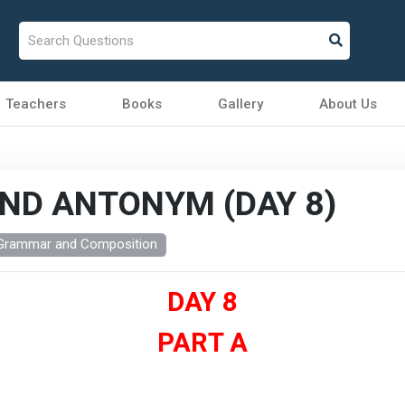
Teachers
Books
Gallery
About Us
ND ANTONYM (DAY 8)
 Grammar and Composition
DAY 8
PART A