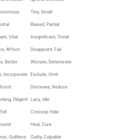
Enormous
Tiny, Small
eutral
Biased, Partial
ant, Vital
Insignificant, Trivial
ce, Affect
Disappoint, Fail
e, Better
Worsen, Deteriorate
n, Incorporate
Exclude, Omit
 Boost
Decrease, Reduce
king, Diligent
Lazy, Idle
Tell
Conceal, Hide
Wound
Heal, Cure
ss, Guiltless
Guilty, Culpable