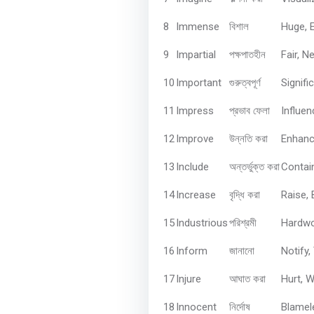
8
Immense
Huge, 
বিশাল
9
Impartial
Fair, N
পক্ষপাতহীন
10
Important
Signific
গুরুত্বপূর্ণ
11
Impress
Influen
প্রভাব
ফেলা
12
Improve
Enhanc
উন্নতি
করা
13
Include
Contai
অন্তর্ভুক্ত
করা
14
Increase
Raise,
বৃদ্ধি
করা
15
Industrious
Hardwor
পরিশ্রমী
16
Inform
Notify, 
জানানো
17
Injure
Hurt, 
আঘাত
করা
18
Innocent
Blamele
নির্দোষ