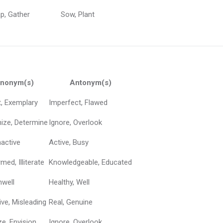
p, Gather
Sow, Plant
nonym(s)
Antonym(s)
t, Exemplary
Imperfect, Flawed
ize, Determine
Ignore, Overlook
nactive
Active, Busy
med, Illiterate
Knowledgeable, Educated
nwell
Healthy, Well
ve, Misleading
Real, Genuine
ze, Envision
Ignore, Overlook