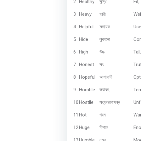
2
Healthy
Fit,
সুস্থ
3
Heavy
Wei
ভারী
4
Helpful
Use
সহায়ক
5
Hide
Con
লুকানো
6
High
Tall
উচ্চ
7
Honest
Tru
সৎ
8
Hopeful
Opt
আশাবাদী
9
Horrible
Ter
ভয়াবহ
10
Hostile
Unf
শত্রুভাবাপন্ন
11
Hot
War
গরম
12
Huge
Eno
বিশাল
13
Humble
Mod
নম্র