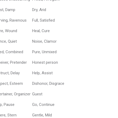
st, Damp
Dry, Arid
rving, Ravenous
Full, Satisfied
ure, Wound
Heal, Cure
ence, Quiet
Noise, Clamor
ed, Combined
Pure, Unmixed
eiver, Pretender
Honest person
truct, Delay
Help, Assist
pect, Esteem
Dishonor, Disgrace
ertainer, Organizer
Guest
p, Pause
Go, Continue
ere, Stern
Gentle, Mild