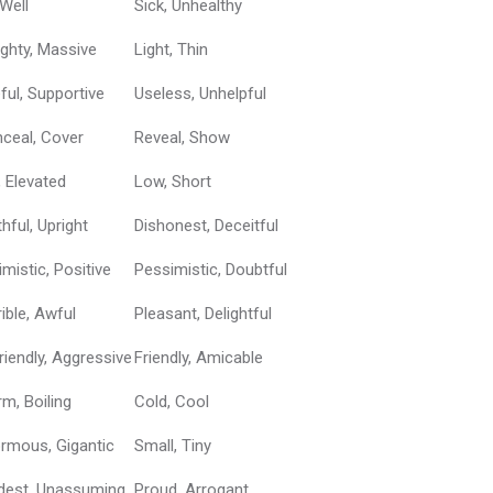
 Well
Sick, Unhealthy
ghty, Massive
Light, Thin
ful, Supportive
Useless, Unhelpful
ceal, Cover
Reveal, Show
, Elevated
Low, Short
thful, Upright
Dishonest, Deceitful
imistic, Positive
Pessimistic, Doubtful
rible, Awful
Pleasant, Delightful
riendly, Aggressive
Friendly, Amicable
m, Boiling
Cold, Cool
rmous, Gigantic
Small, Tiny
est, Unassuming
Proud, Arrogant