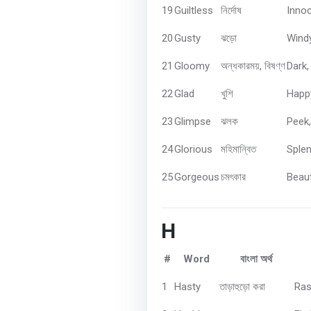
19
Guiltless
Innoc
নির্দোষ
20
Gusty
Windy
ঝড়ো
21
Gloomy
,
Dark
অন্ধকারময়
বিষণ্ণ
22
Glad
Happ
খুশি
23
Glimpse
Peek,
ঝলক
24
Glorious
Splen
মহিমান্বিত
25
Gorgeous
Beaut
চমৎকার
H
#
Word
বাংলা
অর্থ
1
Hasty
Ras
তাড়াহুড়ো
করা