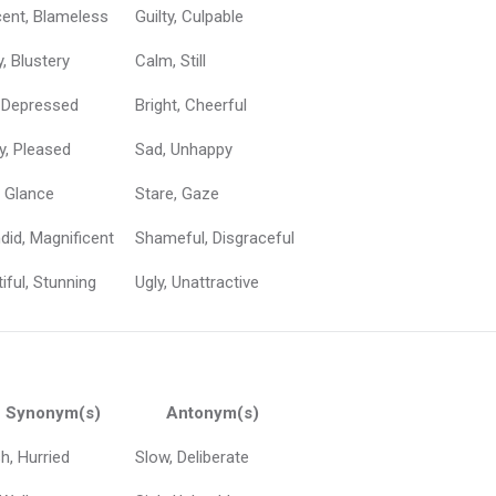
ent, Blameless
Guilty, Culpable
, Blustery
Calm, Still
, Depressed
Bright, Cheerful
y, Pleased
Sad, Unhappy
 Glance
Stare, Gaze
did, Magnificent
Shameful, Disgraceful
iful, Stunning
Ugly, Unattractive
Synonym(s)
Antonym(s)
h, Hurried
Slow, Deliberate