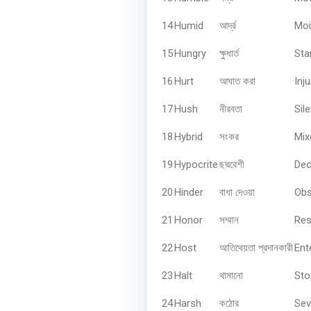
14
Humid
Moi
আর্দ্র
15
Hungry
Sta
ক্ষুধার্ত
16
Hurt
Inj
আঘাত
করা
17
Hush
Sil
নীরবতা
18
Hybrid
Mix
সংকর
19
Hypocrite
Dec
ছদ্মবেশী
20
Hinder
Obs
বাধা
দেওয়া
21
Honor
Res
সম্মান
22
Host
Ent
আতিথেয়তা
প্রদানকারী
23
Halt
Sto
থামানো
24
Harsh
Sev
কঠোর