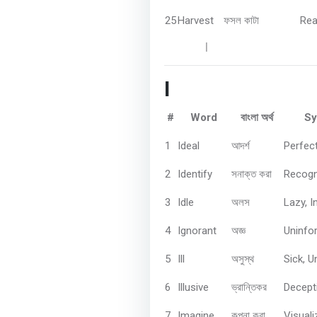
25
Harvest
Rea
ফসল
কাটা
       |
I
#
Word
Sy
বাংলা
অর্থ
1
Ideal
Perfec
আদর্শ
2
Identify
Recogn
সনাক্ত
করা
3
Idle
Lazy, I
অলস
4
Ignorant
Uninfor
অজ্ঞ
5
Ill
Sick, U
অসুস্থ
6
Illusive
Decepti
ভ্রান্তিকর
7
Imagine
Visuali
কল্পনা
করা