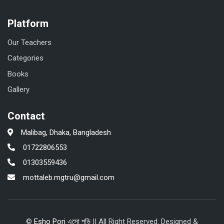
Platform
Our Teachers
Categories
Books
Gallery
Contact
Malibag, Dhaka, Bangladesh
01722806553
01303559436
mottaleb.mgtru@gmail.com
©
Esho Pori এসো পড়ি
|| All Right Reserved. Designed &