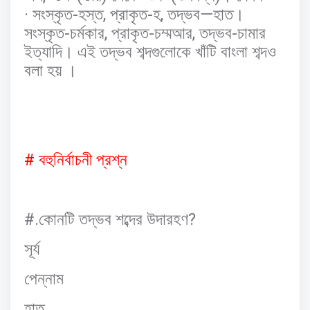
·
-
,
-
,
—
সংস্কৃত
হস্ত
প্রাকৃত
হ
তদ্ভব
হাত।
-
,
-
,
-
সংস্কৃত
চর্মকার
প্রাকৃত
চম্মআর
তদ্ভব
চামার
ইত্যাদি।
এই
তদ্ভব
শব্দগুলোকে
খাঁটি
বাংলা
শব্দও
বলা
হয়
।
#
বহুনির্বাচনী
প্রশ্ন
#.
?
কোনটি
তদ্ভব
শব্দের
উদারহণ
সূর্য
পেন্নাম
হাত