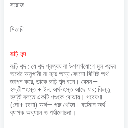
সরোজ
মিতালি
রূঢ়ি
শব্দ
:
রূঢ়ি
শব্দ
যে
শব্দ
প্রত্যয়
বা
উপসর্গযোগে
মূল
শব্দের
অর্থের
অনুগামী
না
হয়ে
অন্য
কোনো
বিশিষ্ট
অর্থ
,
—
জ্ঞাপন
করে
তাকে
রূঢ়ি
শব্দ
বলে।
যেমন
=
+
,
-
;
হস্তী
হস্ত
ইন
অর্থ
হস্ত
আছে
যার
কিন্তু
হস্তী
বলতে
একটি
পশুকে
বোঝায়।
গবেষণা
(
+
)
—
গো
এষণা
অর্থ
গরু
খোঁজা।
বর্তমান
অর্থ
ব্যাপক
অধ্যয়ন
ও
পর্যালোচনা।