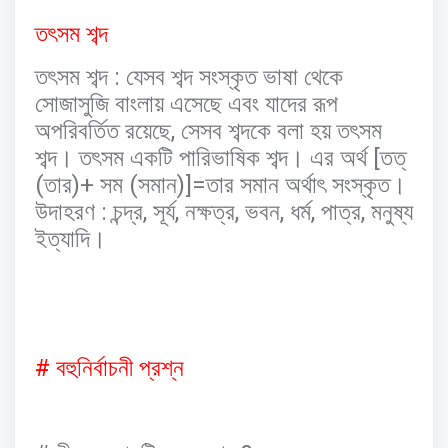
তৎসম
শব্দ
:
তৎসম
শব্দ
যেসব
শব্দ
সংস্কৃত
ভাষা
থেকে
সোজাসুজি
বাংলায়
এসেছে
এবং
যাদের
রূপ
,
অপরিবর্তিত
রয়েছে
সেসব
শব্দকে
বলা
হয়
তৎসম
[
শব্দ।
তৎসম
একটি
পারিভাষিক
শব্দ।
এর
অর্থ
তত্
(
)+
(
)]=
তার
সম
সমান
তার
সমান
অর্থাৎ
সংস্কৃত।
:
,
,
,
,
,
,
উদাহরণ
চন্দ্র
সূর্য
নক্ষত্র
ভবন
ধর্ম
পাত্র
মনুষ্য
ইত্যাদি।
#
বহুনির্বাচনী
প্রশ্ন