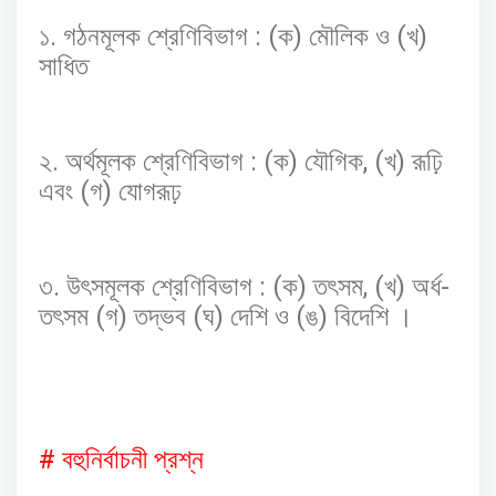
.
: (
)
(
)
১
গঠনমূলক
শ্রেণিবিভাগ
ক
মৌলিক
ও
খ
সাধিত
.
: (
)
, (
)
২
অর্থমূলক
শ্রেণিবিভাগ
ক
যৌগিক
খ
রূঢ়ি
(
)
এবং
গ
যোগরূঢ়
.
: (
)
, (
)
-
৩
উৎসমূলক
শ্রেণিবিভাগ
ক
তৎসম
খ
অর্ধ
(
)
(
)
(
)
তৎসম
গ
তদ্ভব
ঘ
দেশি
ও
ঙ
বিদেশি
।
#
বহুনির্বাচনী
প্রশ্ন