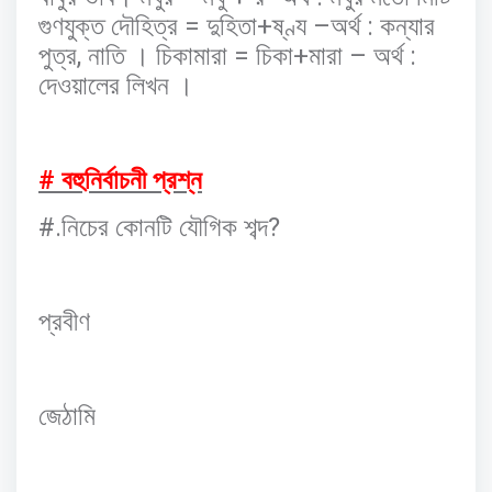
=
+
–
:
গুণযুক্ত
দৌহিত্র
দুহিতা
ষ্ণ্য
অর্থ
কন্যার
,
=
+
–
:
পুত্র
নাতি
।
চিকামারা
চিকা
মারা
অর্থ
দেওয়ালের
লিখন
।
#
বহুনির্বাচনী
প্রশ্ন
#.
?
নিচের
কোনটি
যৌগিক
শব্দ
প্রবীণ
জেঠামি