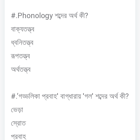
#.Phonology
?
শব্দের
অর্থ
কী
বাক্যতত্ত্ব
ধ্বনিতত্ত্ব
রূপতত্ত্ব
অর্থতত্ত্ব
#.‘
'
'
'
?
গড্ডলিকা
প্রবাহ
বাগ্
ধারায়
গল
শব্দের
অর্থ
কী
ভেড়া
স্রোত
প্রবাহ