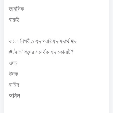
তামসিক
বারুই
বাংলা
বিপরীত
শব্দ
প্রতিশব্দ
শব্দার্থ
শব্দ
#.‘
’
?
জল
শব্দের
সমার্থক
শব্দ
কোনটি
ওদন
উদক
বারিদ
অনিল