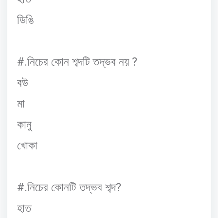
ডিঙি
#.
?
নিচের
কোন
শব্দটি
তদ্ভব
নয়
বউ
মা
কানু
খোকা
#.
?
নিচের
কোনটি
তদ্ভব
শব্দ
হাত