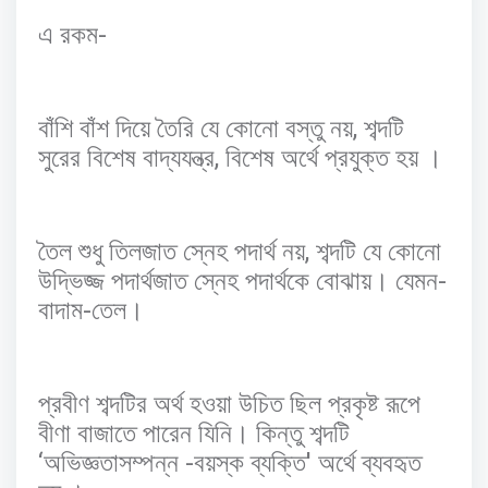
-
এ
রকম
,
বাঁশি
বাঁশ
দিয়ে
তৈরি
যে
কোনো
বস্তু
নয়
শব্দটি
,
সুরের
বিশেষ
বাদ্যযন্ত্র
বিশেষ
অর্থে
প্রযুক্ত
হয়
।
,
তৈল
শুধু
তিলজাত
স্নেহ
পদার্থ
নয়
শব্দটি
যে
কোনো
-
উদ্ভিজ্জ
পদার্থজাত
স্নেহ
পদার্থকে
বোঝায়।
যেমন
-
বাদাম
তেল।
প্রবীণ
শব্দটির
অর্থ
হওয়া
উচিত
ছিল
প্রকৃষ্ট
রূপে
বীণা
বাজাতে
পারেন
যিনি।
কিন্তু
শব্দটি
‘
-
'
অভিজ্ঞতাসম্পন্ন
বয়স্ক
ব্যক্তি
অর্থে
ব্যবহৃত