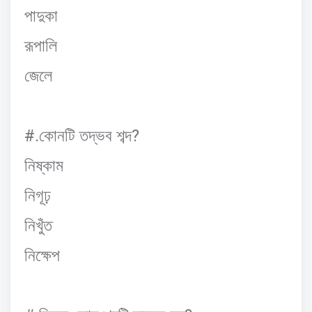
পাদুকা
রূপালি
জেলে
#.
?
কোনটি
তদ্ভব
শব্দ
নিষ্কাম
নিগূঢ়
নিখুঁত
নিক্ষেপ