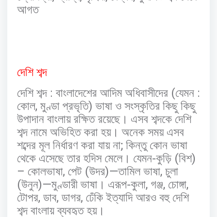
আগত
দেশি
শব্দ
:
(
:
দেশি
শব্দ
বাংলাদেশের
আদিম
অধিবাসীদের
যেমন
,
)
কোল
মুণ্ডা
প্রভৃতি
ভাষা
ও
সংস্কৃতির
কিছু
কিছু
উপাদান
বাংলায়
রক্ষিত
রয়েছে।
এসব
শব্দকে
দেশি
শব্দ
নামে
অভিহিত
করা
হয়।
অনেক
সময়
এসব
;
শব্দের
মূল
নির্ধারণ
করা
যায়
না
কিন্তু
কোন
ভাষা
-
(
)
থেকে
এসেছে
তার
হদিস
মেলে।
যেমন
কুড়ি
বিশ
–
,
(
)—
,
কোলভাষা
পেট
উদর
তামিল
ভাষা
চুলা
(
)—
-
,
,
,
উনুন
মুণ্ডারী
ভাষা।
এরূপ
কুলা
গঞ্জ
চোঙ্গা
,
,
,
টোপর
ডাব
ডাগর
ঢেঁকি
ইত্যাদি
আরও
বহু
দেশি
শব্দ
বাংলায়
ব্যবহৃত
হয়।