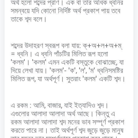
অর্থ
হলো
শব্দের
প্রাণ।
এক
বা
তার
অধিক
ধ্বনির
সমন্বয়ে
যদি
কোনো
নির্দিষ্ট
অর্থ
প্রকাশ
পায়
তবে
তাকে
শব্দ
বলে।
:
+
+
+
+
শব্দের
উদাহরণ
স্বরূপ
বলা
যায়
ক্
অ
ল
অ
ম্
=
ধ্বনি।
এ
ধ্বনি
পাঁচটির
মিলিত
রূপ
হলো
'
'
'
'
,
কলম
।
কলম
এমন
একটি
বস্তুকে
বোঝাচ্ছে
যা
'
'- '
', '
', '
'
দিয়ে
লেখা
যায়।
কলম
ক
ল
ম
ধ্বনিসমষ্টির
,
'
'
মিলিত
রূপ
যা
অর্থপূর্ণ।
সুতরাং
কলম
একটি
শব্দ।
:
,
,
এ
রকম
আমি
বাজার
যাই
ইত্যাদিও
শব্দ।
এগুলোর
আলাদা
আলাদা
অর্থ
আছে।
কিন্তু
এ
রকম
আলাদা
আলাদা
শব্দ
মনের
ভাব
সম্পূর্ণ
প্রকাশ
করতে
পারে
না।
তাই
অর্থপূর্ণ
শব্দ
জুড়ে
জুড়ে
মানুষ