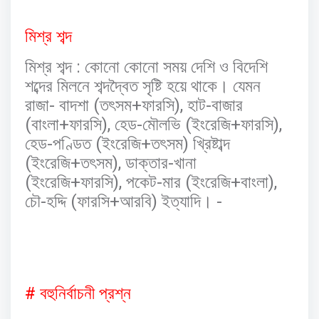
মিশ্র
শব্দ
:
মিশ্র
শব্দ
কোনো
কোনো
সময়
দেশি
ও
বিদেশি
শব্দের
মিলনে
শব্দদ্বৈত
সৃষ্টি
হয়ে
থাকে।
যেমন
-
(
+
),
-
রাজা
বাদশা
তৎসম
ফারসি
হাট
বাজার
(
+
),
-
(
+
),
বাংলা
ফারসি
হেড
মৌলভি
ইংরেজি
ফারসি
-
(
+
)
হেড
পণ্ডিত
ইংরেজি
তৎসম
খ্রিষ্টাব্দ
(
+
),
-
ইংরেজি
তৎসম
ডাক্তার
খানা
(
+
),
-
(
+
),
ইংরেজি
ফারসি
পকেট
মার
ইংরেজি
বাংলা
-
(
+
)
-
চৌ
হদ্দি
ফারসি
আরবি
ইত্যাদি।
#
বহুনির্বাচনী
প্রশ্ন