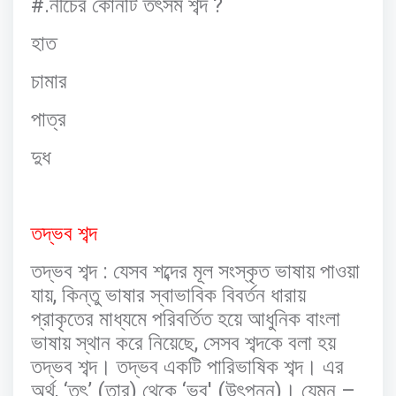
#.
?
নীচের
কোনটি
তৎসম
শব্দ
হাত
চামার
পাত্র
দুধ
তদ্ভব
শব্দ
:
তদ্ভব
শব্দ
যেসব
শব্দের
মূল
সংস্কৃত
ভাষায়
পাওয়া
,
যায়
কিন্তু
ভাষার
স্বাভাবিক
বিবর্তন
ধারায়
প্রাকৃতের
মাধ্যমে
পরিবর্তিত
হয়ে
আধুনিক
বাংলা
,
ভাষায়
স্থান
করে
নিয়েছে
সেসব
শব্দকে
বলা
হয়
তদ্ভব
শব্দ।
তদ্ভব
একটি
পারিভাষিক
শব্দ।
এর
, ‘
’ (
)
‘
' (
)
–
অর্থ
তৎ
তার
থেকে
ভব
উৎপন্ন
।
যেমন