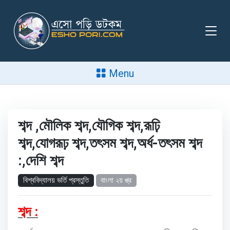
Menu
শব্দ ,মৌলিক শব্দ,যৌগিক শব্দ,রূঢ়ি
শব্দ,যোগরূঢ় শব্দ,তৎসম শব্দ,অর্ধ-তৎসম শব্দ
:,দেশি শব্দ
বিশ্ববিদ্যালয় ভর্তি প্রস্তুতি
বাংলা ২য় প্ত্র
:
শব্দ