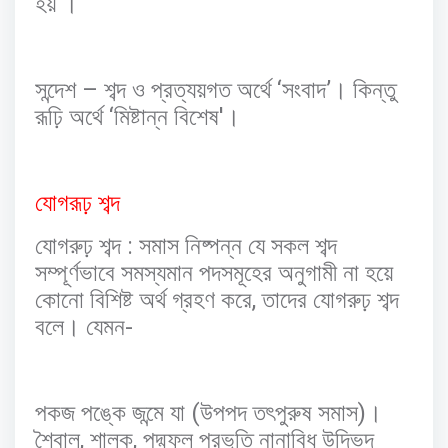
হয়
।
–
‘
’
সন্দেশ
শব্দ
ও
প্রত্যয়গত
অর্থে
সংবাদ
।
কিন্তু
‘
'
রূঢ়ি
অর্থে
মিষ্টান্ন
বিশেষ
।
যোগরূঢ়
শব্দ
:
যোগরুঢ়
শব্দ
সমাস
নিষ্পন্ন
যে
সকল
শব্দ
সম্পূর্ণভাবে
সমস্যমান
পদসমূহের
অনুগামী
না
হয়ে
,
কোনো
বিশিষ্ট
অর্থ
গ্রহণ
করে
তাদের
যোগরুঢ়
শব্দ
-
বলে।
যেমন
(
)
পকজ
পঙ্কে
জন্মে
যা
উপপদ
তৎপুরুষ
সমাস
।
,
,
শৈবাল
শালুক
পদ্মফুল
প্রভৃতি
নানাবিধ
উদ্ভিদ