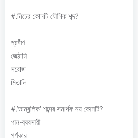
#.
?
নিচের
কোনটি
যৌগিক
শব্দ
প্রবীণ
জেঠামি
সরোজ
মিতালি
#.‘
’
?
তাম্বুলিক
শব্দের
সমার্থক
নয়
কোনটি
-
পান
ব্যবসায়ী
পর্ণকার