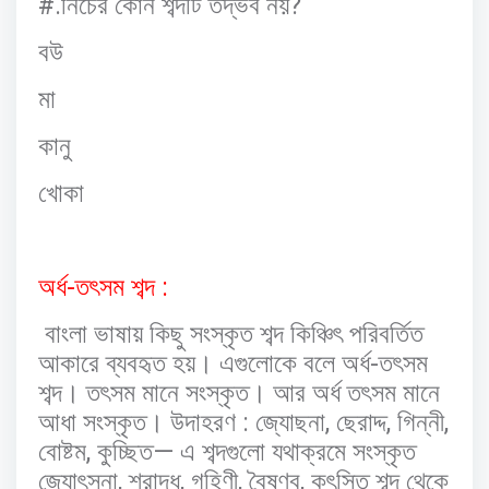
#.
?
নিচের
কোন
শব্দটি
তদ্ভব
নয়
বউ
মা
কানু
খোকা
-
:
অর্ধ
তৎসম
শব্দ
বাংলা
ভাষায়
কিছু
সংস্কৃত
শব্দ
কিঞ্চিৎ
পরিবর্তিত
-
আকারে
ব্যবহৃত
হয়।
এগুলোকে
বলে
অর্ধ
তৎসম
শব্দ।
তৎসম
মানে
সংস্কৃত।
আর
অর্ধ
তৎসম
মানে
:
,
,
,
আধা
সংস্কৃত।
উদাহরণ
জ্যোছনা
ছেরাদ্দ
গিন্নী
,
—
বোষ্টম
কুচ্ছিত
এ
শব্দগুলো
যথাক্রমে
সংস্কৃত
,
,
,
,
জ্যোৎস্না
শ্রাদ্ধ
গৃহিণী
বৈষ্ণব
কুৎসিত
শব্দ
থেকে