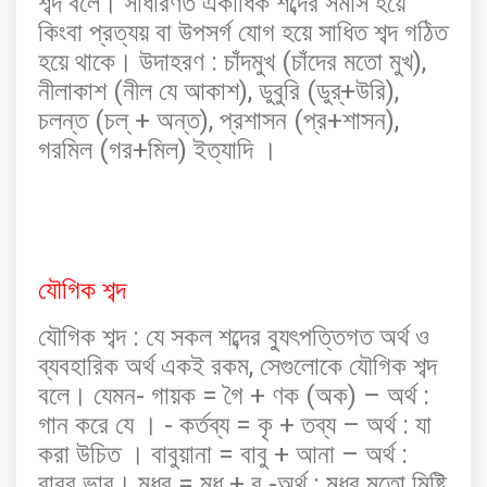
শব্দ
বলে।
সাধারণত
একাধিক
শব্দের
সমাস
হয়ে
কিংবা
প্রত্যয়
বা
উপসর্গ
যোগ
হয়ে
সাধিত
শব্দ
গঠিত
:
(
),
হয়ে
থাকে।
উদাহরণ
চাঁদমুখ
চাঁদের
মতো
মুখ
(
),
(
+
),
নীলাকাশ
নীল
যে
আকাশ
ডুবুরি
ডুর্
উরি
(
+
),
(
+
),
চলন্ত
চল্
অন্ত
প্রশাসন
প্র
শাসন
(
+
)
গরমিল
গর
মিল
ইত্যাদি
।
যৌগিক
শব্দ
:
যৌগিক
শব্দ
যে
সকল
শব্দের
ব্যুৎপত্তিগত
অর্থ
ও
,
ব্যবহারিক
অর্থ
একই
রকম
সেগুলোকে
যৌগিক
শব্দ
-
=
+
(
) –
:
বলে।
যেমন
গায়ক
গৈ
ণক
অক
অর্থ
-
=
+
–
:
গান
করে
যে
।
কর্তব্য
কৃ
তব্য
অর্থ
যা
=
+
–
:
করা
উচিত
।
বাবুয়ানা
বাবু
আনা
অর্থ
=
+
-
:
বাবুর
ভাব।
মধুর
মধু
র
অর্থ
মধুর
মতো
মিষ্টি