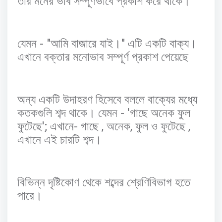
তার
মনের
ভাব
সম্পূর্ণভাবে
প্রকাশ
করে
থাকে।
- "
"
যেমন
আমি
বাজারে
যাই।
এটি
একটি
বাক্য।
এখানে
বক্তার
মনোভাব
সম্পূর্ণ
প্রকাশ
পেয়েছে
অন্য
একটি
উদাহরণ
হিসেবে
বললে
বাক্যের
মধ্যে
- '
কতকগুলি
শব্দ
থাকে।
যেমন
গাছে
অনেক
ফুল
';
-
,
,
,
ফুটেছে
এখানে
গাছে
অনেক
ফুল
ও
ফুটেছে
এখানে
এই
চারটি
শব্দ।
বিভিন্ন
দৃষ্টিকোণ
থেকে
শব্দের
শ্রেণিবিভাগ
হতে
পারে।