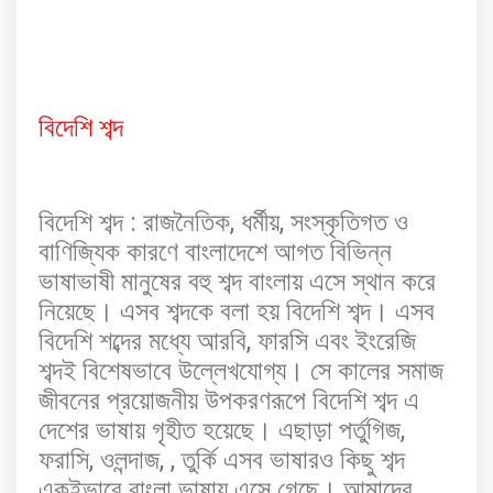
বিদেশি
শব্দ
:
,
,
বিদেশি
শব্দ
রাজনৈতিক
ধর্মীয়
সংস্কৃতিগত
ও
বাণিজ্যিক
কারণে
বাংলাদেশে
আগত
বিভিন্ন
ভাষাভাষী
মানুষের
বহু
শব্দ
বাংলায়
এসে
স্থান
করে
নিয়েছে।
এসব
শব্দকে
বলা
হয়
বিদেশি
শব্দ।
এসব
,
বিদেশি
শব্দের
মধ্যে
আরবি
ফারসি
এবং
ইংরেজি
শব্দই
বিশেষভাবে
উল্লেখযোগ্য।
সে
কালের
সমাজ
জীবনের
প্রয়োজনীয়
উপকরণরূপে
বিদেশি
শব্দ
এ
,
দেশের
ভাষায়
গৃহীত
হয়েছে।
এছাড়া
পর্তুগিজ
,
, ,
ফরাসি
ওলন্দাজ
তুর্কি
এসব
ভাষারও
কিছু
শব্দ
একইভাবে
বাংলা
ভাষায়
এসে
গেছে।
আমাদের